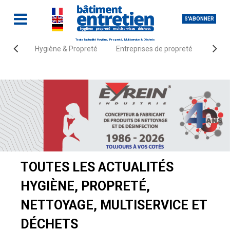
S'ABONNER
Toute l'actualité Hygiène, Propreté, Multiservice & Déchets
Hygiène & Propreté
Entreprises de propreté
Fourn
Accueil
Actualités
TOUTES LES ACTUALITÉS
HYGIÈNE, PROPRETÉ,
NETTOYAGE, MULTISERVICE ET
DÉCHETS