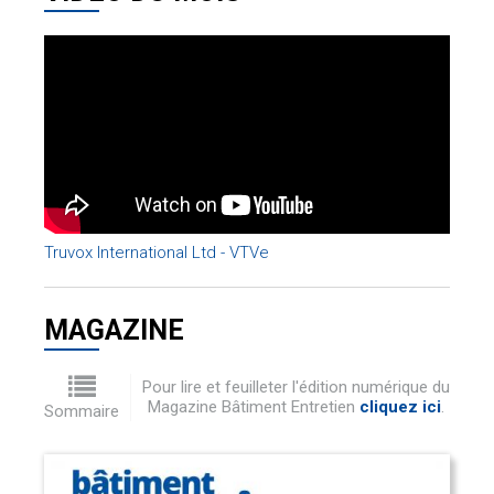
Truvox International Ltd - VTVe
MAGAZINE
Pour lire et feuilleter l'édition numérique du
Magazine Bâtiment Entretien
cliquez ici
.
Sommaire