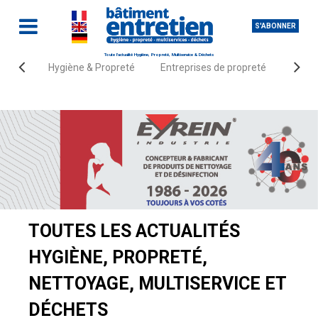
S'ABONNER
Toute l'actualité Hygiène, Propreté, Multiservice & Déchets
Hygiène & Propreté
Entreprises de propreté
Fourn
Accueil
Actualités
TOUTES LES ACTUALITÉS
HYGIÈNE, PROPRETÉ,
NETTOYAGE, MULTISERVICE ET
DÉCHETS