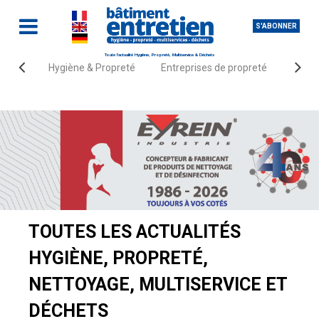
S'ABONNER
Toute l'actualité Hygiène, Propreté, Multiservice & Déchets
Hygiène & Propreté
Entreprises de propreté
Fourn
Accueil
Actualités
TOUTES LES ACTUALITÉS
HYGIÈNE, PROPRETÉ,
NETTOYAGE, MULTISERVICE ET
DÉCHETS