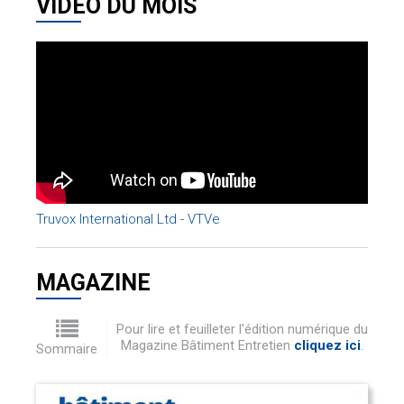
VIDÉO DU MOIS
Truvox International Ltd - VTVe
MAGAZINE
Pour lire et feuilleter l'édition numérique du
Magazine Bâtiment Entretien
cliquez ici
.
Sommaire