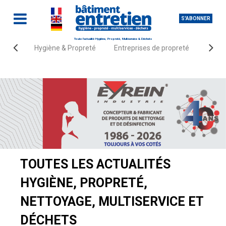
S'ABONNER
Toute l'actualité Hygiène, Propreté, Multiservice & Déchets
Hygiène & Propreté
Entreprises de propreté
Fourn
Accueil
Actualités
TOUTES LES ACTUALITÉS
HYGIÈNE, PROPRETÉ,
NETTOYAGE, MULTISERVICE ET
DÉCHETS