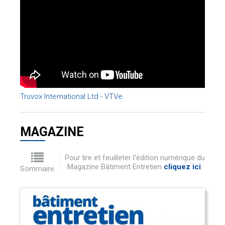
Truvox International Ltd - VTVe
MAGAZINE
Pour lire et feuilleter l'édition numérique du
Magazine Bâtiment Entretien
cliquez ici
.
Sommaire