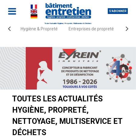
S'ABONNER
Toute l'actualité Hygiène, Propreté, Multiservice & Déchets
Hygiène & Propreté
Entreprises de propreté
Fourn
Accueil
Actualités
TOUTES LES ACTUALITÉS
HYGIÈNE, PROPRETÉ,
NETTOYAGE, MULTISERVICE ET
DÉCHETS