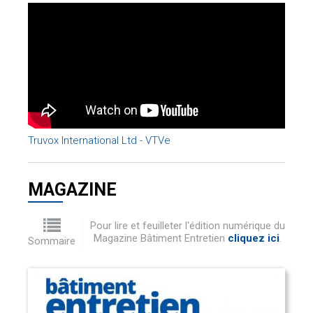
Truvox International Ltd - VTVe
MAGAZINE
Pour lire et feuilleter l'édition numérique du
Magazine Bâtiment Entretien
cliquez ici
.
Sommaire