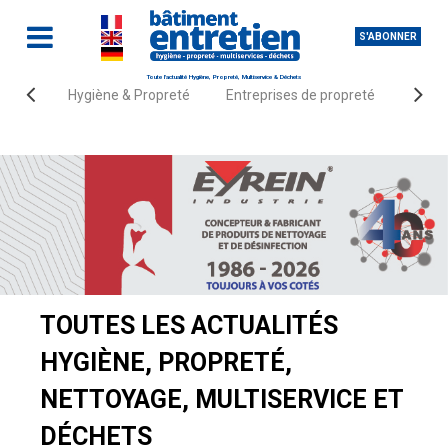
S'ABONNER
Toute l'actualité Hygiène, Propreté, Multiservice & Déchets
Hygiène & Propreté
Entreprises de propreté
Fourn
Accueil
Actualités
TOUTES LES ACTUALITÉS
HYGIÈNE, PROPRETÉ,
NETTOYAGE, MULTISERVICE ET
DÉCHETS