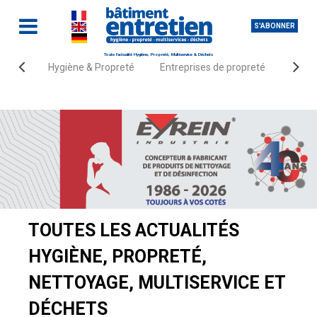
S'ABONNER
Toute l'actualité Hygiène, Propreté, Multiservice & Déchets
Hygiène & Propreté
Entreprises de propreté
Fourn
Accueil
Actualités
TOUTES LES ACTUALITÉS
HYGIÈNE, PROPRETÉ,
NETTOYAGE, MULTISERVICE ET
DÉCHETS