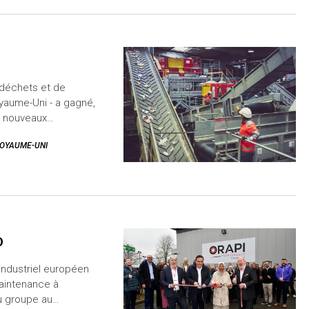
s déchets et de
oyaume-Uni - a gagné,
s, nouveaux…
OYAUME-UNI
O
industriel européen
Maintenance à
du groupe au…