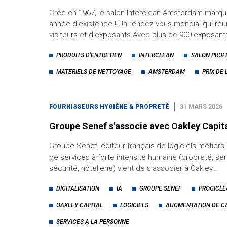
Créé en 1967, le salon Interclean Amsterdam marque
année d'existence ! Un rendez-vous mondial qui réun
visiteurs et d'exposants.Avec plus de 900 exposan
PRODUITS D'ENTRETIEN
INTERCLEAN
SALON PROF
MATERIELS DE NETTOYAGE
AMSTERDAM
PRIX DE 
FOURNISSEURS HYGIÈNE & PROPRETÉ
31 MARS 2026
Groupe Senef s'associe avec Oakley Capit
Groupe Senef, éditeur français de logiciels métiers
de services à forte intensité humaine (propreté, ser
sécurité, hôtellerie) vient de s'associer à Oakley…
DIGITALISATION
IA
GROUPE SENEF
PROGICLE
OAKLEY CAPITAL
LOGICIELS
AUGMENTATION DE C
SERVICES A LA PERSONNE