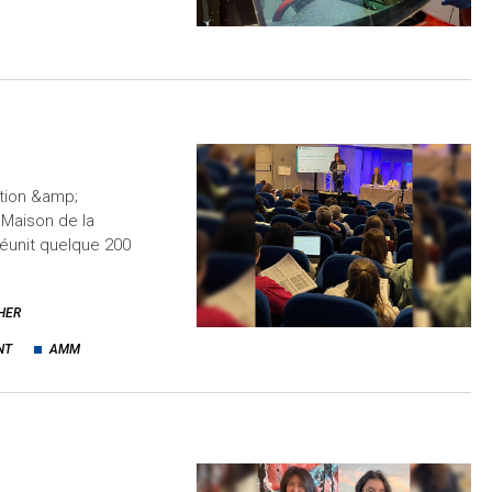
tion &amp;
a Maison de la
éunit quelque 200
HER
NT
AMM