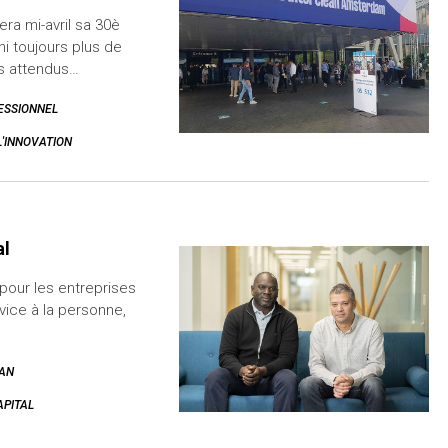
ra mi-avril sa 30è
i toujours plus de
ts attendus…
ESSIONNEL
L'INNOVATION
al
 pour les entreprises
vice à la personne,
AN
APITAL