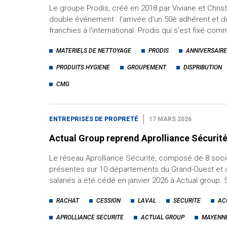
Le groupe Prodis, créé en 2018 par Viviane et Chri
double événement : l'arrivée d'un 50è adhérent et 
franchies à l'international. Prodis qui s'est fixé co
MATERIELS DE NETTOYAGE
PRODIS
ANNIVERSAIRE
PRODUITS HYGIENE
GROUPEMENT
DISPRIBUTION
CMG
ENTREPRISES DE PROPRETÉ
17 MARS 2026
Actual Group reprend Aprolliance Sécurit
Le réseau Aprolliance Sécurité, composé de 8 soc
présentes sur 10 départements du Grand-Ouest et 
salariés a été cédé en janvier 2026 à Actual group.
RACHAT
CESSION
LAVAL
SECURITE
AC
APROLLIANCE SECURITE
ACTUAL GROUP
MAYENN