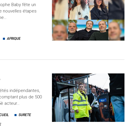
stophe Baby fête un
de nouvelles étapes
mme…
AFRIQUE
é
iétés indépendantes,
comptant plus de 500
 5è acteur…
CUEIL
SURETE
E