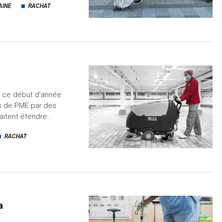
AINE
RACHAT
n ce début d'année
s de PME par des
haitent étendre…
RACHAT
a