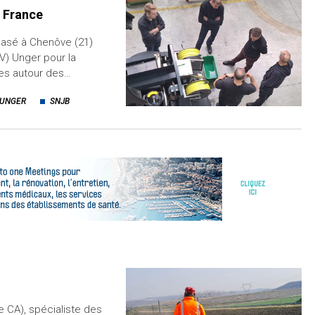
n France
asé à Chenôve (21)
V) Unger pour la
ues autour des…
UNGER
SNJB
e CA), spécialiste des