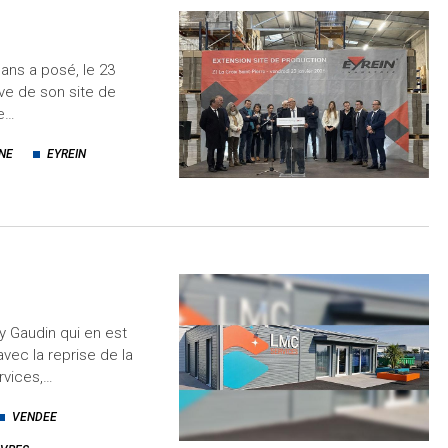
 ans a posé, le 23
tive de son site de
re…
NE
EYREIN
 Gaudin qui en est
vec la reprise de la
rvices,…
VENDEE