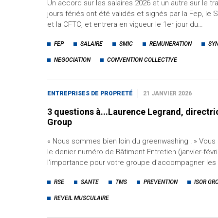
Un accord sur les salaires 2026 et un autre sur le tr
jours fériés ont été validés et signés par la Fep, le
et la CFTC, et entrera en vigueur le 1er jour du…
FEP
SALAIRE
SMIC
REMUNERATION
SY
NEGOCIATION
CONVENTION COLLECTIVE
ENTREPRISES DE PROPRETÉ
21 JANVIER 2026
3 questions à...Laurence Legrand, directri
Group
« Nous sommes bien loin du greenwashing ! » Vous
le denier numéro de Bâtiment Entretien (janvier-févr
l'importance pour votre groupe d'accompagner les
RSE
SANTE
TMS
PREVENTION
ISOR GR
REVEIL MUSCULAIRE