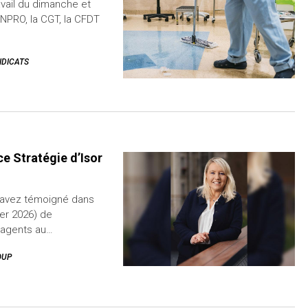
avail du dimanche et
 SNPRO, la CGT, la CFDT
NDICATS
ce Stratégie d’Isor
 avez témoigné dans
ier 2026) de
 agents au…
OUP