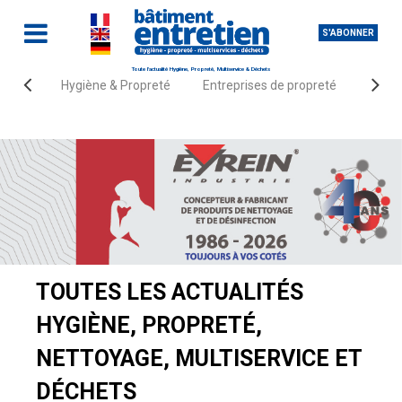
S'ABONNER
Toute l'actualité Hygiène, Propreté, Multiservice & Déchets
Hygiène & Propreté
Entreprises de propreté
Fourn
Accueil
Actualités
TOUTES LES ACTUALITÉS
HYGIÈNE, PROPRETÉ,
NETTOYAGE, MULTISERVICE ET
DÉCHETS