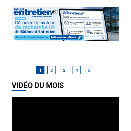
1
2
3
4
5
VIDÉO DU MOIS