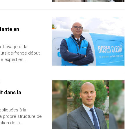
lante en
ettoyage et la
auts-de-france début
pe expert en…
1
t dans la
pliquées à la
a propre structure de
ation de la…