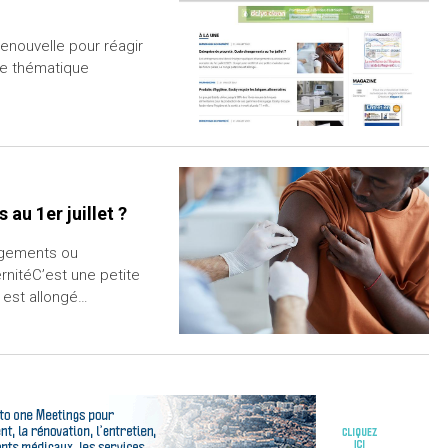
renouvelle pour réagir
une thématique
au 1er juillet ?
ngements ou
rnitéC’est une petite
é est allongé…