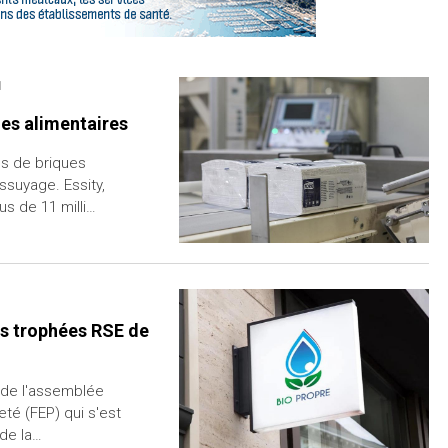
1
ues alimentaires
es de briques
suyage. Essity,
us de 11 milli…
es trophées RSE de
 de l'assemblée
té (FEP) qui s'est
 de la…