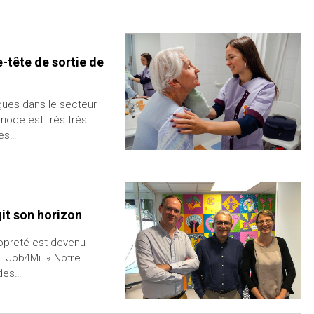
e-tête de sortie de
ues dans le secteur
riode est très très
mes…
it son horizon
opreté est devenu
il Job4Mi. « Notre
 des…