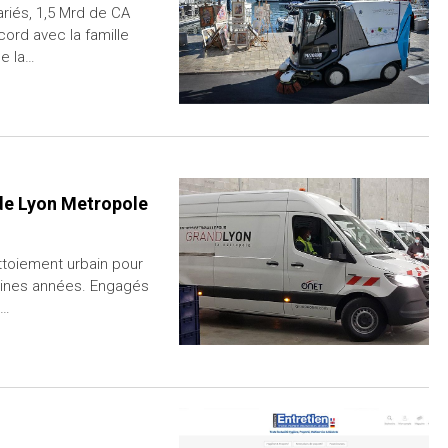
ariés, 1,5 Mrd de CA
ord avec la famille
de la…
 de Lyon Metropole
ttoiement urbain pour
aines années. Engagés
s…