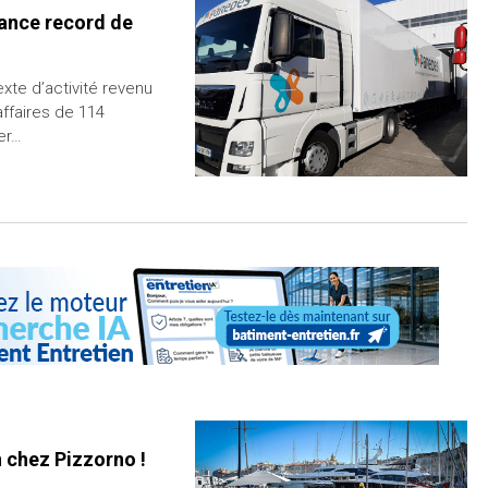
sance record de
xte d’activité revenu
affaires de 114
er…
 chez Pizzorno !