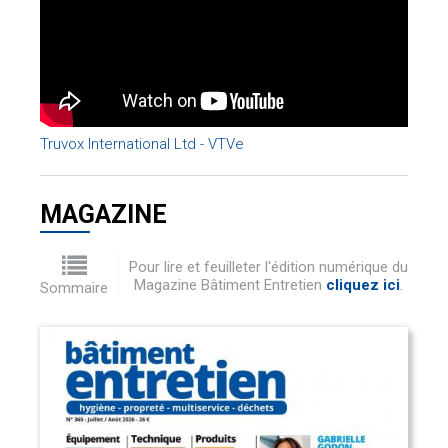
Truvox International Ltd - VTVe
MAGAZINE
Pour lire et feuilleter l'édition numérique du
Magazine Bâtiment Entretien
cliquez ici
.
Sommaire