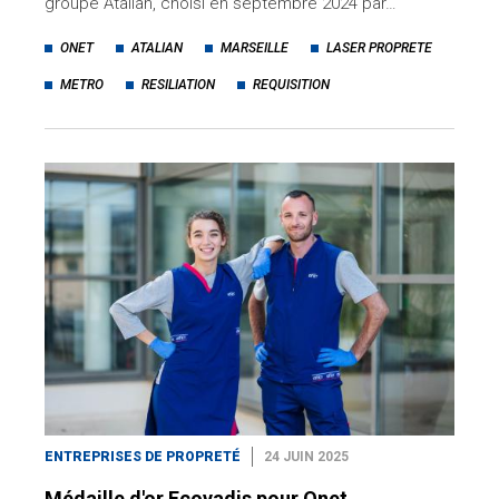
groupe Atalian, choisi en septembre 2024 par…
ONET
ATALIAN
MARSEILLE
LASER PROPRETE
METRO
RESILIATION
REQUISITION
ENTREPRISES DE PROPRETÉ
24 JUIN 2025
Médaille d'or Ecovadis pour Onet