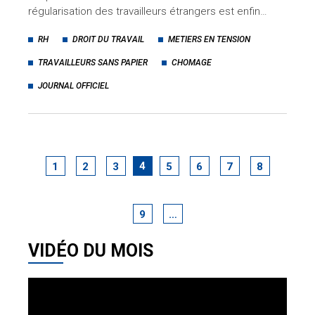
régularisation des travailleurs étrangers est enfin…
RH
DROIT DU TRAVAIL
METIERS EN TENSION
TRAVAILLEURS SANS PAPIER
CHOMAGE
JOURNAL OFFICIEL
4
1
2
3
5
6
7
8
9
…
VIDÉO DU MOIS