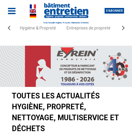
S'ABONNER
Toute l'actualité Hygiène, Propreté, Multiservice & Déchets
Hygiène & Propreté
Entreprises de propreté
Fourn
Accueil
Actualités
Entreprises de propreté
TOUTES LES ACTUALITÉS
HYGIÈNE, PROPRETÉ,
NETTOYAGE, MULTISERVICE ET
DÉCHETS