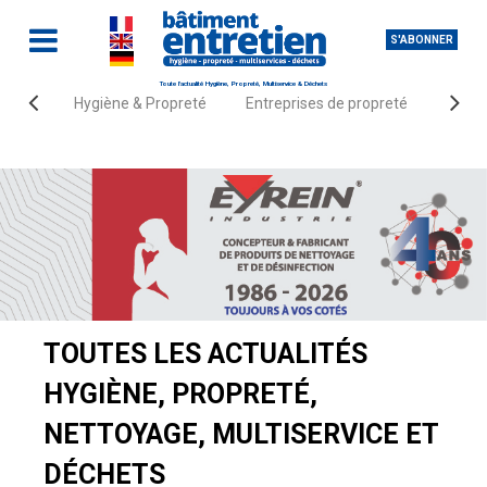
S'ABONNER
Toute l'actualité Hygiène, Propreté, Multiservice & Déchets
Hygiène & Propreté
Entreprises de propreté
Fourn
Accueil
Actualités
Hygiène & Propreté
TOUTES LES ACTUALITÉS
HYGIÈNE, PROPRETÉ,
NETTOYAGE, MULTISERVICE ET
DÉCHETS