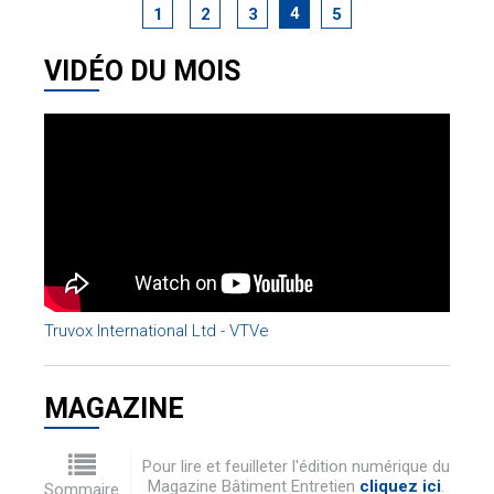
4
1
2
3
5
VIDÉO DU MOIS
Truvox International Ltd - VTVe
MAGAZINE
Pour lire et feuilleter l'édition numérique du
Magazine Bâtiment Entretien
cliquez ici
.
Sommaire